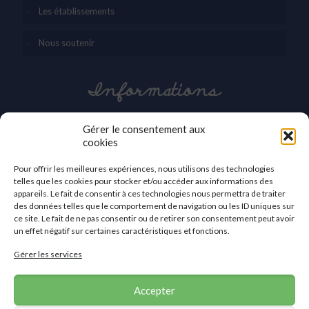
Les établissements
Nous soutenir
Informations
03 27 42 86 30
Gérer le consentement aux
cookies
contact@apei-val-59.org
Pour offrir les meilleures expériences, nous utilisons des technologies
APEI du Valenciennois
telles que les cookies pour stocker et/ou accéder aux informations des
2a, avenue des Sports
appareils. Le fait de consentir à ces technologies nous permettra de traiter
59410 Anzin
des données telles que le comportement de navigation ou les ID uniques sur
ce site. Le fait de ne pas consentir ou de retirer son consentement peut avoir
Nous contacter
un effet négatif sur certaines caractéristiques et fonctions.
Gérer les services
Accepter