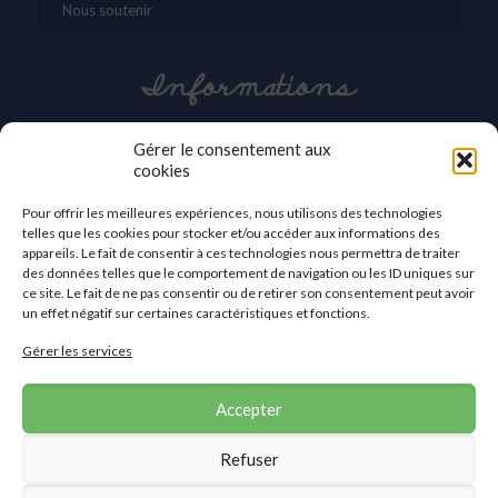
Nous soutenir
Informations
03 27 42 86 30
Gérer le consentement aux
cookies
contact@apei-val-59.org
Pour offrir les meilleures expériences, nous utilisons des technologies
APEI du Valenciennois
telles que les cookies pour stocker et/ou accéder aux informations des
2a, avenue des Sports
appareils. Le fait de consentir à ces technologies nous permettra de traiter
59410 Anzin
des données telles que le comportement de navigation ou les ID uniques sur
ce site. Le fait de ne pas consentir ou de retirer son consentement peut avoir
Nous contacter
un effet négatif sur certaines caractéristiques et fonctions.
Gérer les services
Accepter
Refuser
©2019 APEI du Valenciennois