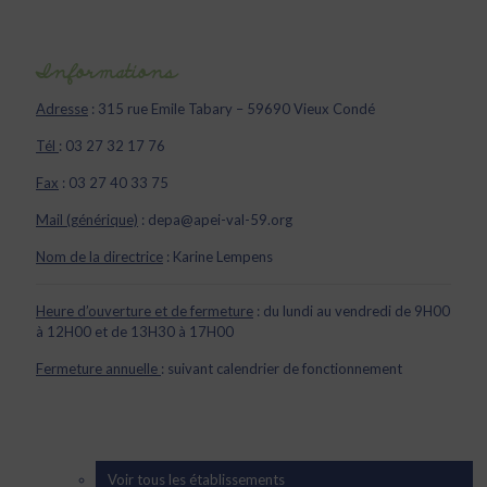
Informations
Adresse
: 315 rue Emile Tabary – 59690 Vieux Condé
Tél
: 03 27 32 17 76
Fax
: 03 27 40 33 75
Mail (générique)
: depa@apei-val-59.org
Nom de la directrice
: Karine Lempens
Heure d’ouverture et de fermeture
: du lundi au vendredi de 9H00
à 12H00 et de 13H30 à 17H00
Fermeture annuelle
: suivant calendrier de fonctionnement
Voir tous les établissements