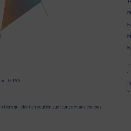
Té
Po
Fa
Ma
N
H
à
ion de TSA.
F
v
 tiers qui vient en soutien aux jeunes et aux équipes