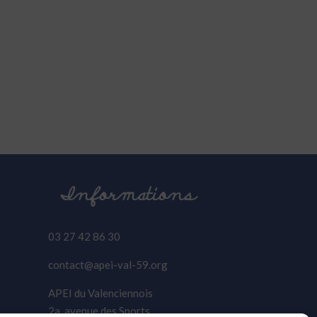
Informations
03 27 42 86 30
contact@apei-val-59.org
APEI du Valenciennois
2a, avenue des Sports