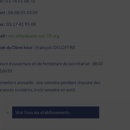
l :
03 74 01 08 70
rt :
06 08 05 43 09
x :
03 27 41 95 08
il :
sec-edap@apei-val-59.org
om du Directeur :
François DELOFFRE
eure d’ouverture et de fermeture du secrétariat : 8h30
 16h30
ermeture annuelle : une semaine pendant chacune des
acances scolaires, trois semaine en août.
Voir tous les établissements