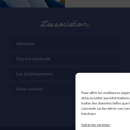
L’association
Adhésion
Devenir bénévole
Les établissements
Nous soutenir
Pour offrir les meilleures expé
et/ou accéder aux informations 
traiter des données telles que l
consentir ou de retirer son con
fonctions.
Gérer les services