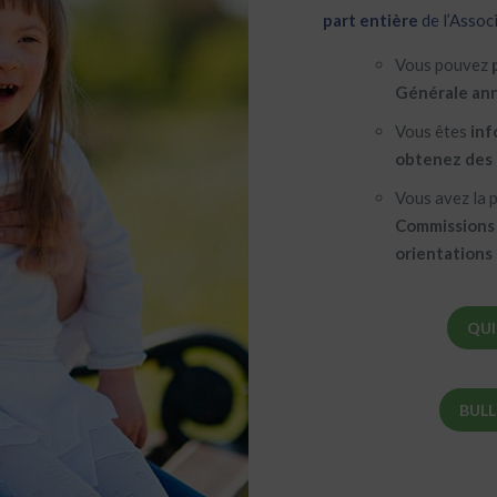
part entière
de l’Associ
Vous pouvez
Générale ann
Vous êtes
inf
obtenez des 
Vous avez la p
Commissions e
orientations 
QUI
BULL