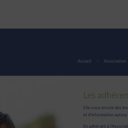
TÉS
EMPLOIS
CONTACT
FALC INFOS FACILES
Accueil
Association
Les adhérent
Elle vous envoie des in
et d’information autour
En adhérant à l’Associa