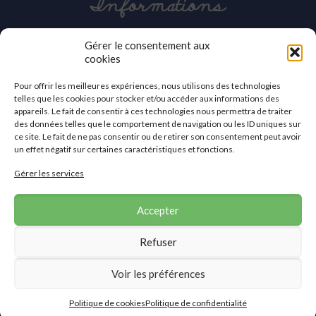
Informations
03 27 42 86 30
Gérer le consentement aux
cookies
contact@apei-val-59.org
Pour offrir les meilleures expériences, nous utilisons des technologies
APEI du Valenciennois
telles que les cookies pour stocker et/ou accéder aux informations des
2a, avenue des Sports
appareils. Le fait de consentir à ces technologies nous permettra de traiter
59410 Anzin
des données telles que le comportement de navigation ou les ID uniques sur
ce site. Le fait de ne pas consentir ou de retirer son consentement peut avoir
Nous contacter
un effet négatif sur certaines caractéristiques et fonctions.
Gérer les services
Accepter
Refuser
©2019 APEI du Valenciennois
Voir les préférences
Accueil
|
Mentions légales
|
Politique de confidentialité
|
Contact
Site réalisé par
Politique de cookies
Politique de confidentialité