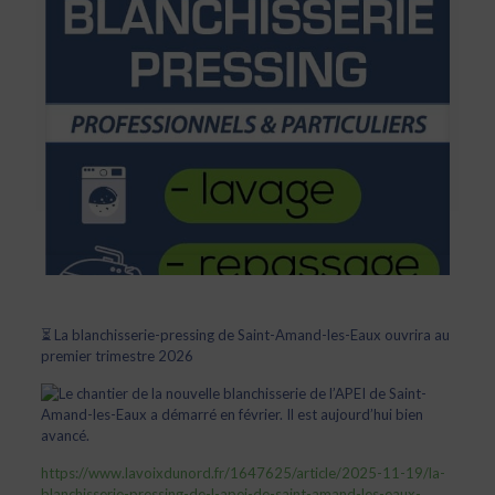
⏳ La blanchisserie-pressing de Saint-Amand-les-Eaux ouvrira au
premier trimestre 2026
https://www.lavoixdunord.fr/1647625/article/2025-11-19/la-
blanchisserie-pressing-de-l-apei-de-saint-amand-les-eaux-