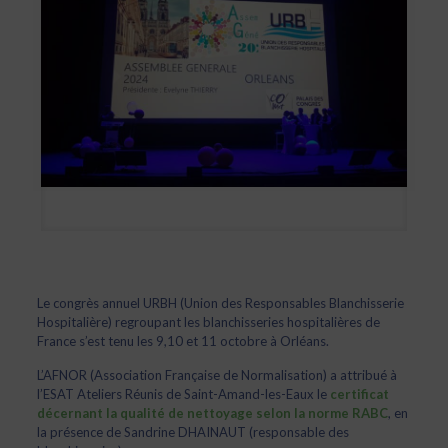
Le congrès annuel URBH (Union des Responsables Blanchisserie
Hospitalière) regroupant les blanchisseries hospitalières de
France s’est tenu les 9,10 et 11 octobre à Orléans.
L’AFNOR (Association Française de Normalisation) a attribué à
l’ESAT Ateliers Réunis de Saint-Amand-les-Eaux le
certificat
décernant la qualité de nettoyage selon la norme RABC
, en
la présence de Sandrine DHAINAUT (responsable des