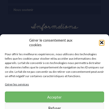
Nous soutenir
Informations
03 27 42 86 30
Gérer le consentement aux
cookies
contact@apei-val-59.org
Pour offrir les meilleures expériences, nous utilisons des technologies
APEI du Valenciennois
telles que les cookies pour stocker et/ou accéder aux informations des
2a, avenue des Sports
appareils. Le fait de consentir à ces technologies nous permettra de traiter
59410 Anzin
des données telles que le comportement de navigation ou les ID uniques sur
ce site. Le fait de ne pas consentir ou de retirer son consentement peut avoir
Nous contacter
un effet négatif sur certaines caractéristiques et fonctions.
Gérer les services
Accepter
Refuser