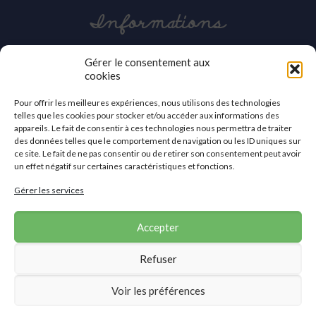
Informations
03 27 42 86 30
Gérer le consentement aux
cookies
contact@apei-val-59.org
Pour offrir les meilleures expériences, nous utilisons des technologies
APEI du Valenciennois
telles que les cookies pour stocker et/ou accéder aux informations des
2a, avenue des Sports
appareils. Le fait de consentir à ces technologies nous permettra de traiter
59410 Anzin
des données telles que le comportement de navigation ou les ID uniques sur
ce site. Le fait de ne pas consentir ou de retirer son consentement peut avoir
Nous contacter
un effet négatif sur certaines caractéristiques et fonctions.
Gérer les services
Accepter
Refuser
©2019 APEI du Valenciennois
Voir les préférences
Accueil
|
Mentions légales
|
Politique de confidentialité
|
Contact
Site réalisé par