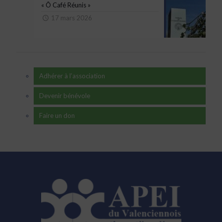
« Ô Café Réunis »
17 mars 2026
Adhérer à l’association
Devenir bénévole
Faire un don