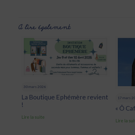
A lire également
30 mars 2026
La Boutique Ephémère revient
17 mars 2
!
« Ô Ca
Lire la suite
Lire la su