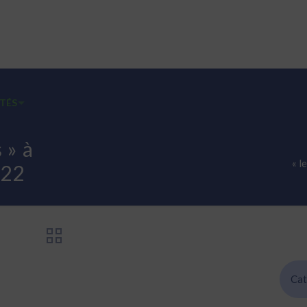
TÉS
EMPLOIS
CONTACT
FALC INFOS FACILES
 » à
« l
022
Cat