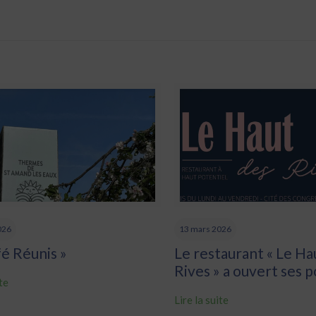
026
13 mars 2026
fé Réunis »
Le restaurant « Le Ha
Rives » a ouvert ses 
ite
Lire la suite