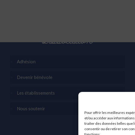
L’association
Adhésion
Devenir bénévole
Les établissements
Nous soutenir
Pour offrir les meilleures expé
et/ou accéder aux informations 
traiter des données telles que l
consentir ou de retirer son con
fonctions.