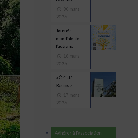
30 mars
2026
Journée
mondiale de
l’autisme
18 mars
2026
« Ô Café
Réunis »
17 mars
2026
Adhérer à l’association