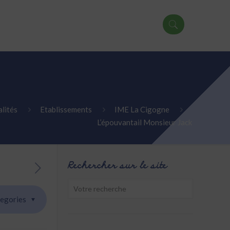
lités
Etablissements
IME La Cigogne
L’épouvantail Monsieur Jack
Rechercher sur le site
egories