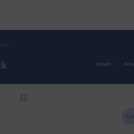
TÉS
EMPLOIS
CONTACT
FALC INFOS FACILES
ck
Accueil
Actua
Cat