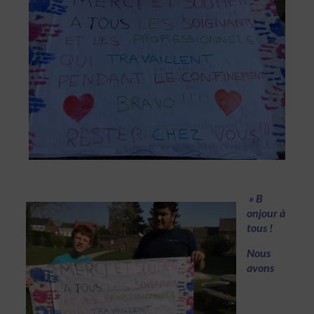
» B
onjour à
tous !
Nous
avo
ns