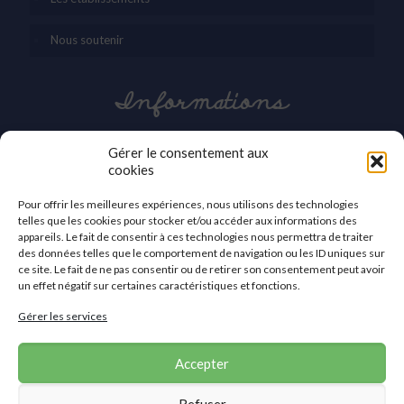
Nous soutenir
Informations
03 27 42 86 30
Gérer le consentement aux
cookies
contact@apei-val-59.org
Pour offrir les meilleures expériences, nous utilisons des technologies
APEI du Valenciennois
telles que les cookies pour stocker et/ou accéder aux informations des
2a, avenue des Sports
appareils. Le fait de consentir à ces technologies nous permettra de traiter
59410 Anzin
des données telles que le comportement de navigation ou les ID uniques sur
ce site. Le fait de ne pas consentir ou de retirer son consentement peut avoir
Nous contacter
un effet négatif sur certaines caractéristiques et fonctions.
Gérer les services
Accepter
Refuser