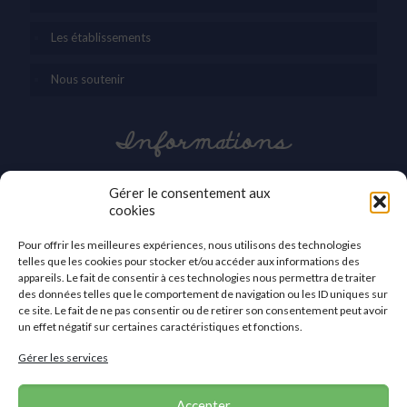
Les établissements
Nous soutenir
Informations
03 27 42 86 30
Gérer le consentement aux
cookies
contact@apei-val-59.org
Pour offrir les meilleures expériences, nous utilisons des technologies
APEI du Valenciennois
telles que les cookies pour stocker et/ou accéder aux informations des
2a, avenue des Sports
appareils. Le fait de consentir à ces technologies nous permettra de traiter
59410 Anzin
des données telles que le comportement de navigation ou les ID uniques sur
ce site. Le fait de ne pas consentir ou de retirer son consentement peut avoir
Nous contacter
un effet négatif sur certaines caractéristiques et fonctions.
Gérer les services
Accepter