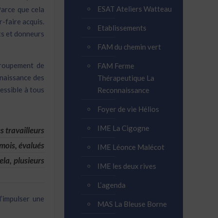
ESAT Ateliers Watteau
Parce que cela
r-faire acquis.
Etablissements
nts et donneurs
FAM du chemin vert
groupement de
FAM Ferme
nnaissance des
Thérapeutique La
essible à tous
Reconnaissance
Foyer de vie Hélios
IME La Cigogne
s travailleurs
 mois, évalués
IME Léonce Malécot
ela, plusieurs
IME les deux rives
L’agenda
’impulser une
MAS La Bleuse Borne