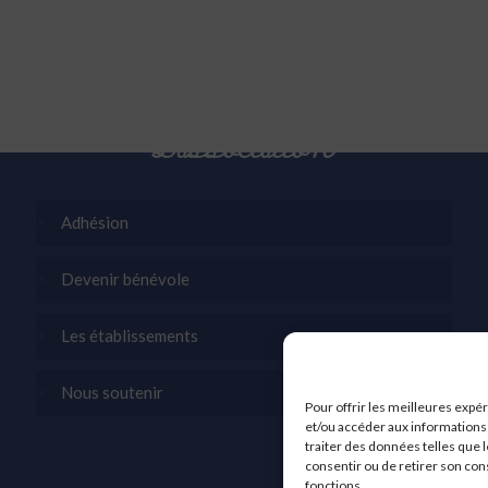
L’association
Adhésion
Devenir bénévole
Les établissements
Nous soutenir
Pour offrir les meilleures expé
et/ou accéder aux informations 
traiter des données telles que l
consentir ou de retirer son con
fonctions.