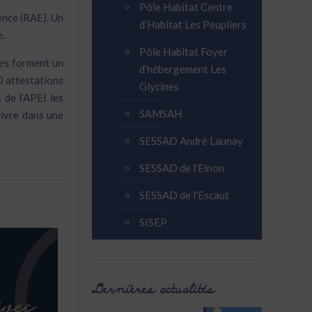
Pôle Habitat Centre
ence (RAE). Un
d’Habitat Les Peupliers
e.
Pôle Habitat Foyer
ues forment un
d’hébergement Les
0 attestations
Glycines
 de l’APEI les
SAMSAH
uivre dans une
SESSAD André Launay
SESSAD de l'Elnon
SESSAD de l'Escaut
SISEP
Dernières actualités