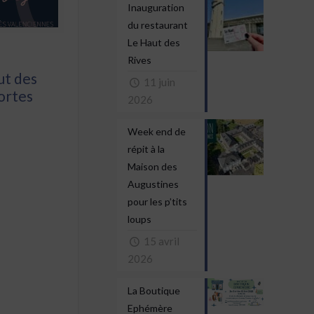
Inauguration
du restaurant
Le Haut des
Rives
ut des
11 juin
portes
2026
Week end de
répit à la
Maison des
Augustines
pour les p’tits
loups
15 avril
2026
La Boutique
Ephémère