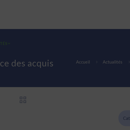
TÉS
EMPLOIS
CONTACT
FALC INFOS FACILES
ce des acquis
Accueil
Actualités
Cat