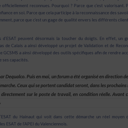
e officiellement reconnues. Pourquoi ? Parce que c’est valorisant. 
fiance en soi. Parce que cela participe à la reconnaissance des savoi
emment, parce que c’est un gage de qualité envers les différents clie
rs d’ESAT peuvent désormais la toucher du doigts. En effet, un 
s de Calais a ainsi développé un projet de Validation et de Reco
e GCSMS a ainsi développé des outils spécifiques afin de rendre acc
e ses capacités.
ar Dequalco. Puis en mai, un forum a été organisé en direction de
démarche. Ceux qui se portent candidat seront, dans les prochains
directement sur le poste de travail, en condition réelle. Avant c
»
 l’ESAT du Hainaut qui voit dans cette démarche un réel moyen d
les ESAT de l’APEI du Valenciennois.