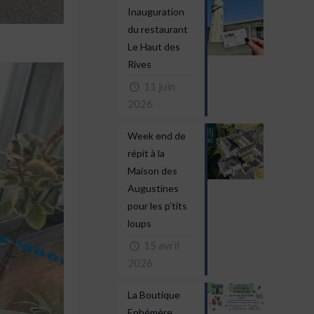
Inauguration
du restaurant
Le Haut des
Rives
11 juin
2026
Week end de
répit à la
Maison des
Augustines
pour les p’tits
loups
15 avril
2026
La Boutique
Ephémère