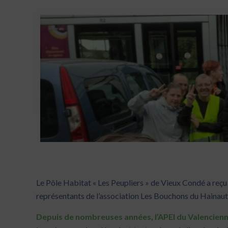
Le Pôle Habitat « Les Peupliers » de Vieux Condé a re
représentants de l’association Les Bouchons du Hainaut
Depuis de nombreuses années, l’APEI du Valencienn