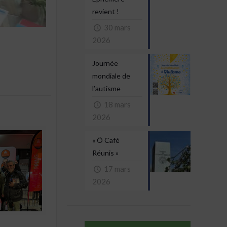
revient !
30 mars
2026
Journée
mondiale de
l’autisme
18 mars
2026
« Ô Café
Réunis »
17 mars
2026