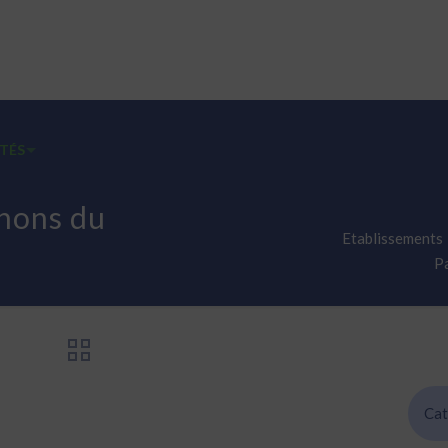
TÉS
EMPLOIS
CONTACT
FALC INFOS FACILES
chons du
Etablissements
Pa
Cat