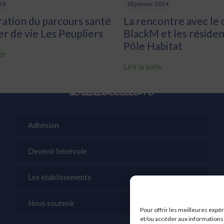
024
18 janvier 2024
ration du parcours santé
La rencontre avec le
er de vie Les Peupliers
BlackM et les résiden
Pôle Habitat
ite
Lire la suite
L’association
Adhésion
Devenir bénévole
Les établissements
Nous soutenir
Pour offrir les meilleures expé
et/ou accéder aux informations 