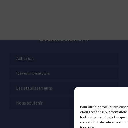
L’association
Adhésion
Devenir bénévole
Les établissements
Nous soutenir
Pour offrir les meilleures expé
et/ou accéder aux informations 
traiter des données telles que l
consentir ou de retirer son con
fonctions.