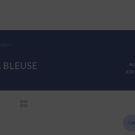
TÉS
EMPLOIS
CONTACT
FALC INFOS FACILES
A BLEUSE
Ac
JOB 
Cat