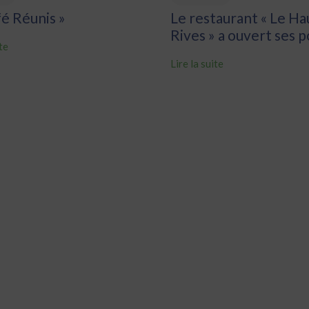
fé Réunis »
Le restaurant « Le Ha
Rives » a ouvert ses 
ite
Lire la suite