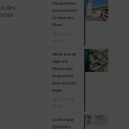
Inauguration
ut des
du restaurant
portes
Le Haut des
Rives
11 juin
2026
Week end de
répit à la
Maison des
Augustines
pour les p’tits
loups
15 avril
2026
La Boutique
Ephémère