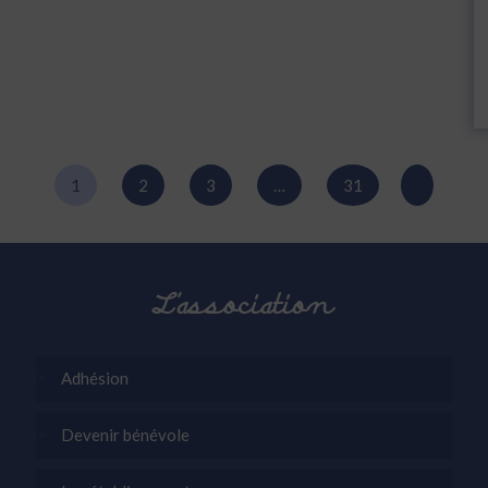
1
2
3
…
31
L’association
Adhésion
Devenir bénévole