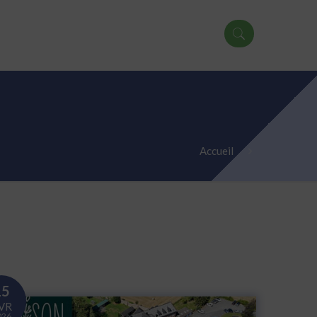
Accueil
15
VR
026