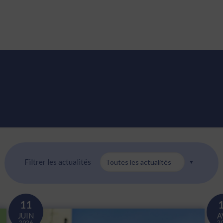
TÉS
EMPLOIS
CONTACT
FALC INFOS FACILES
Filtrer les actualités
11
JUIN
A
2026
2