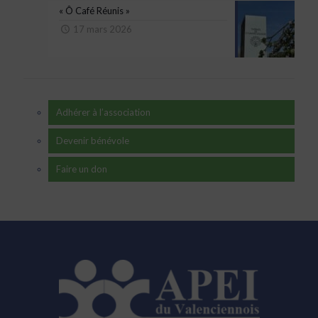
« Ô Café Réunis »
17 mars 2026
Adhérer à l’association
Devenir bénévole
Faire un don