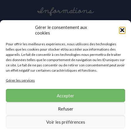
Informations
03 27 42 86 30
Gérer le consentement aux
cookies
contact@apei-val-59.org
Pour offrir les meilleures expériences, nous utilisons des technologies
APEI du Valenciennois
telles que les cookies pour stocker et/ou accéder aux informations des
2a, avenue des Sports
appareils. Le fait de consentir à ces technologies nous permettra de traiter
59410 Anzin
des données telles que le comportement de navigation ou les ID uniques sur
ce site. Le fait de ne pas consentir ou de retirer son consentement peut avoir
Nous contacter
un effet négatif sur certaines caractéristiques et fonctions.
Gérer les services
Accepter
Refuser
©2019 APEI du Valenciennois
Voir les préférences
Accueil
|
Mentions légales
|
Politique de confidentialité
|
Contact
Site réalisé par